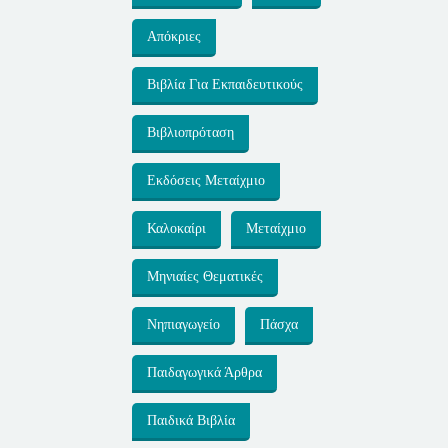
Απόκριες
Βιβλία Για Εκπαιδευτικούς
Βιβλιοπρόταση
Εκδόσεις Μεταίχμιο
Καλοκαίρι
Μεταίχμιο
Μηνιαίες Θεματικές
Νηπιαγωγείο
Πάσχα
Παιδαγωγικά Άρθρα
Παιδικά Βιβλία