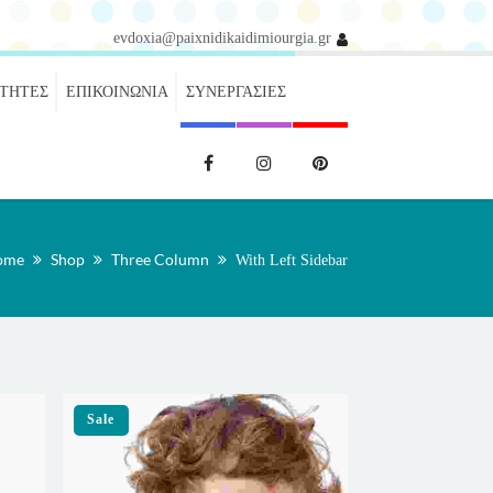
evdoxia@paixnidikaidimiourgia.gr
ΌΤΗΤΕΣ
ΕΠΙΚΟΙΝΩΝΊΑ
ΣΥΝΕΡΓΑΣΊΕΣ
ome
Shop
Three Column
With Left Sidebar
Sale