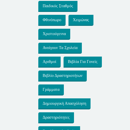
Παιδικός Σταθμός
Φθινόπωρο
Χειμώνας
Χριστούγεννα
Ανοίγουν Τα Σχολεία
Αριθμοί
Βιβλία Για Γονείς
Βιβλίο Δραστηριοτήτων
Γράμματα
Δημιουργική Απασχόληση
Δραστηριότητες