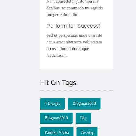
Nam consectetur justo non nis
dapibus, ac commodo mi sagittis.
Integer enim odio.
Perform for Success!
Sed ut perspiciatis unde omi iste
natus error siterrecte voluptatem
accusantium doloremque
laudantium.
Hit On Tags
4 Εποχές
Blogmas2018
Blogmas2019
Diy
Paidika Vivlia
Άνοιξη