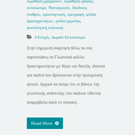
εκμάθηση γραμμάτων
,
εκμάθηση γραφής
,
εκτυπώσιμα
,
Νηπιαγωγείο
,
Παιδικός
σταθμός
,
προανάγνωση
,
προγραφή
,
φύλλα
δραστηριοτήτων
,
φύλλα εργασίας
,
φωνολογική επίγνωση
4 Εποχές
,
Δωρεάν Εκτυπώσιμα
Στην σημερινή ανάρτηση θέλω να σας
παρουσιάσω τα Γλωσσικά φύλλα
δραστηριοτήτων με θέμα την Άνοιξη, ιδανικά
για παιδιά που βρίσκονται στην προσχολική
ηλικία. Αρχικά να πούμε ότι οι βάσεις της
γλωσσικής ανάπτυξης του παιδιού τίθενται
αναμφίβολα κατά τη νηπιακή...
Read More