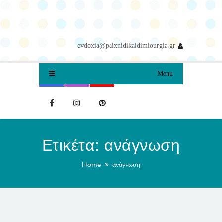
evdoxia@paixnidikaidimiourgia.gr
Menu
Ετικέτα:
ανάγνωση
Home
ανάγνωση