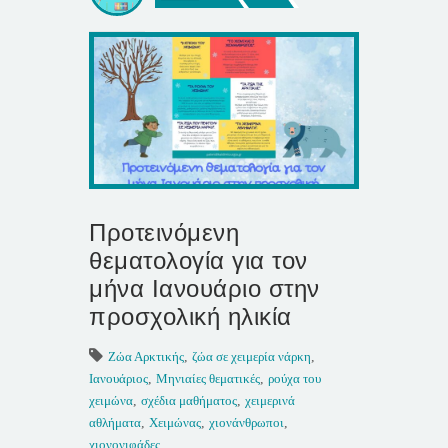
Προτεινόμενη
θεματολογία για τον
μήνα Ιανουάριο στην
προσχολική ηλικία
Ζώα Αρκτικής
,
ζώα σε χειμερία νάρκη
,
Ιανουάριος
,
Μηνιαίες θεματικές
,
ρούχα του
χειμώνα
,
σχέδια μαθήματος
,
χειμερινά
αθλήματα
,
Χειμώνας
,
χιονάνθρωποι
,
χιονονιφάδες