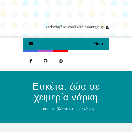
evdoxia@paixnidikaidimiourgia.gr
Menu
Ετικέτα:
ζώα σε
χειμερία νάρκη
Home
ζώα σε χειμερία νάρκη