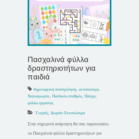
Πασχαλινά φύλλα
δραστηριοτήτων για
παιδιά
δημιουργική απασχόληση
,
εκτυπώσιμα
,
Νηπιαγωγείο
,
Παιδικός σταθμός
,
Πάσχα
,
φύλλα εργασίας
Γιορτές
,
Δωρεάν Εκτυπώσιμα
Στην σημερινή ανάρτηση θα σας παρουσιάσω
τα Πασχαλινά φύλλα δραστηριοτήτων για