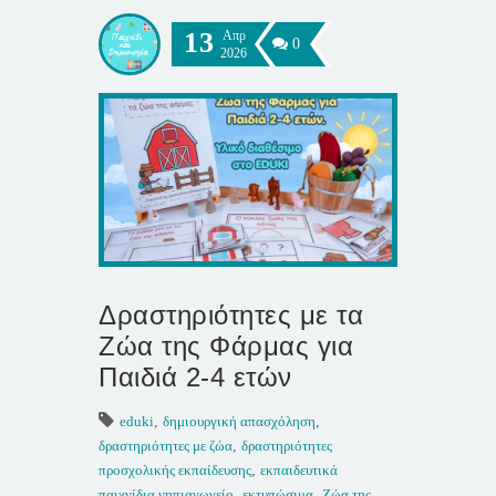
13
Απρ
0
2026
Δραστηριότητες με τα
Ζώα της Φάρμας για
Παιδιά 2-4 ετών
eduki
,
δημιουργική απασχόληση
,
δραστηριότητες με ζώα
,
δραστηριότητες
προσχολικής εκπαίδευσης
,
εκπαιδευτικά
παιχνίδια νηπιαγωγείο
,
εκτυπώσιμα
,
Ζώα της