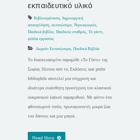
εκπαιδευτικό υλικό
Βιβλιοπρόταση
,
δημιουργική
απασχόληση
,
εκτυπώσιμα
,
Νηπιαγωγείο
,
Παιδικά βιβλία
,
Παιδικός σταθμός
,
Το γάντι
,
φύλλα εργασίας
Δωρεάν Εκτυπώσιμα
,
Παιδικά Βιβλία
Το διασκευασμένο παραμύθι «Το Γάντι» της
Σοφίας Πέσιου από τις Εκδόσεις une petite
bibliophile αποτελεί μια σύγχρονη και
ιδιαίτερα ευαίσθητη προσέγγιση του κλασικού
ουκρανικού λαϊκού παραμυθιού. Με φόντο ένα
φθινοπωρινό τοπίο, πρωταγωνιστές μικρά ζώα
του δάσους και μια γιαγιά...
Read More