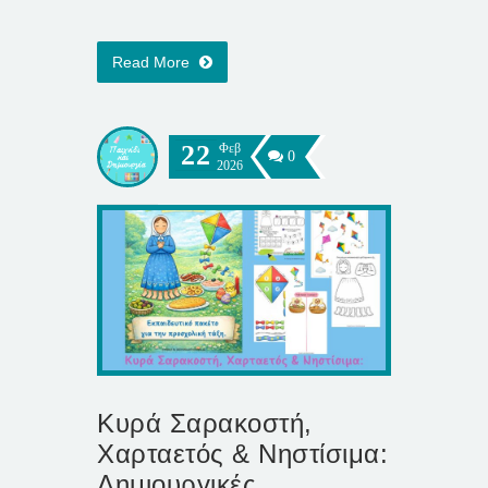
Read More
22
Φεβ
0
2026
Κυρά Σαρακοστή,
Χαρταετός & Νηστίσιμα:
Δημιουργικές