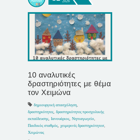
2026
10 αναλυτικές
δραστηριότητες με θέμα
τον Χειμώνα
δημιουργική απασχόληση
,
δραστηριότητες
,
δραστηριότητες προσχολικής
εκπαίδευσης
,
Ιανουάριος
,
Νηπιαγωγείο
,
Παιδικός σταθμός
,
χειμερινές δραστηριότητεσ
,
Χειμώνας