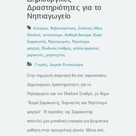
Δραστηριότητες για το
Νηπιαγωγείο
Απόκριες
,
Βιβλιοπρόταση
,
Εκδόσεις Άθως
Παιδικά
,
εκτυπώσιμα
,
Καθαρά Δευτέρα
,
Κυρά
Σαρακοστή
,
Νηπιαγωγείο
,
Νηστίσιμα
φαγητά
,
Παιδικός σταθμός
,
φύλλα εργασίας
,
χαρταετός
,
χειροτεχνίες
Γιορτές
,
Δωρεάν Εκτυπώσιμα
Στην σημερινή ανάρτηση θα σας παρουσιάσω
Δημιουργικές δραστηριότητες για το
Νηπιαγωγείο και τον Παιδικό Σταθμό, με θέμα
“Κυρά Σαρακοστή, Χαρταετός και Νηστίσιμα
φαγητά”. Η περίοδος της Σαρακοστής
αποτελεί μια μοναδική ευκαιρία για βιωματική
μάθηση στην προσχολική ηλικία. Μέσα από...