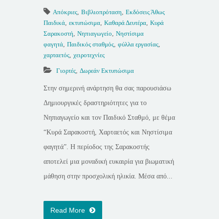
Απόκριες
,
Βιβλιοπρόταση
,
Εκδόσεις Άθως
Παιδικά
,
εκτυπώσιμα
,
Καθαρά Δευτέρα
,
Κυρά
Σαρακοστή
,
Νηπιαγωγείο
,
Νηστίσιμα
φαγητά
,
Παιδικός σταθμός
,
φύλλα εργασίας
,
χαρταετός
,
χειροτεχνίες
Γιορτές
,
Δωρεάν Εκτυπώσιμα
Στην σημερινή ανάρτηση θα σας παρουσιάσω
Δημιουργικές δραστηριότητες για το
Νηπιαγωγείο και τον Παιδικό Σταθμό, με θέμα
“Κυρά Σαρακοστή, Χαρταετός και Νηστίσιμα
φαγητά”. Η περίοδος της Σαρακοστής
αποτελεί μια μοναδική ευκαιρία για βιωματική
μάθηση στην προσχολική ηλικία. Μέσα από...
Read More