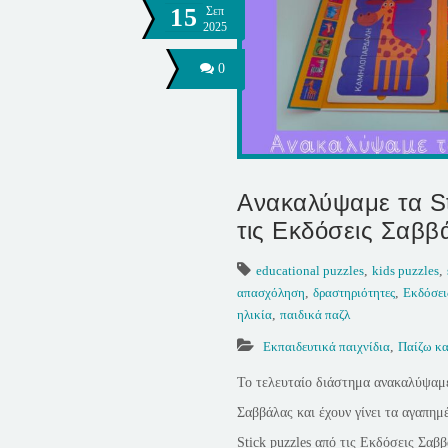
15
Σεπ
2025
0
Ανακαλύψαμε τα St
τις Εκδόσεις Σαββ
educational puzzles
,
kids puzzles
,
απασχόληση
,
δραστηριότητες
,
Εκδόσει
ηλικία
,
παιδικά παζλ
Εκπαιδευτικά παιχνίδια
,
Παίζω κ
Το τελευταίο διάστημα ανακαλύψαμε 
Σαββάλας και έχουν γίνει τα αγαπημ
Stick puzzles από τις Εκδόσεις Σαββ