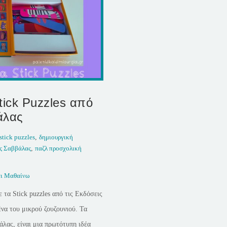
ick Puzzles από
άλας
stick puzzles
,
δημιουργική
ς Σαββάλας
,
παζλ προσχολική
αι Μαθαίνω
τα Stick puzzles από τις Εκδόσεις
ένα του μικρού ζουζουνιού. Τα
άλας, είναι μια πρωτότυπη ιδέα