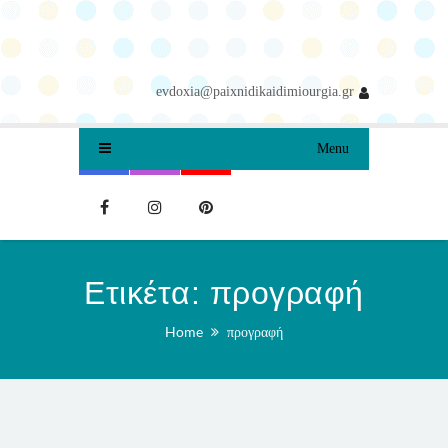
evdoxia@paixnidikaidimiourgia.gr
Menu
Ετικέτα:
προγραφή
Home
προγραφή