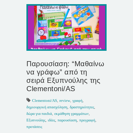
Παρουσίαση: “Μαθαίνω
να γράφω” από τη
σειρά Εξυπνούλης της
Clementoni/AS
Clementoni/AS
,
review
,
γραφή
,
δημιουργική απασχόληση
,
δραστηριότητες
,
δώρα για παιδιά
,
εκμάθηση γραμμάτων
,
Εξυπνούλης
,
ιδέες
,
παρουσίαση
,
προγραφή
,
προτάσεις