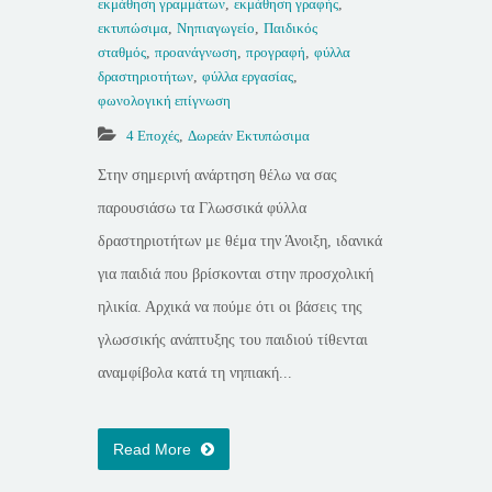
εκμάθηση γραμμάτων
,
εκμάθηση γραφής
,
εκτυπώσιμα
,
Νηπιαγωγείο
,
Παιδικός
σταθμός
,
προανάγνωση
,
προγραφή
,
φύλλα
δραστηριοτήτων
,
φύλλα εργασίας
,
φωνολογική επίγνωση
4 Εποχές
,
Δωρεάν Εκτυπώσιμα
Στην σημερινή ανάρτηση θέλω να σας
παρουσιάσω τα Γλωσσικά φύλλα
δραστηριοτήτων με θέμα την Άνοιξη, ιδανικά
για παιδιά που βρίσκονται στην προσχολική
ηλικία. Αρχικά να πούμε ότι οι βάσεις της
γλωσσικής ανάπτυξης του παιδιού τίθενται
αναμφίβολα κατά τη νηπιακή...
Read More