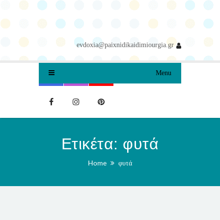
evdoxia@paixnidikaidimiourgia.gr
Menu
Ετικέτα:
φυτά
Home
φυτά