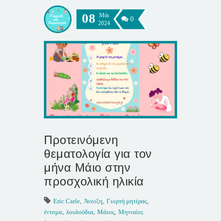
08
Μάι
0
2024
Προτεινόμενη
θεματολογία για τον
μήνα Μάιο στην
προσχολική ηλικία
Eric Carle
,
Άνοιξη
,
Γιορτή μητέρας
,
έντομα
,
λουλούδια
,
Μάιος
,
Μηνιαίες