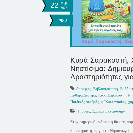
22
Φεβ
2026
0
Κυρά Σαρακοστή, 
Νηστίσιμα: Δημιου
Δραστηριότητες γι
Απόκριες
,
Βιβλιοπρόταση
,
Εκδόσει
Καθαρά Δευτέρα
,
Κυρά Σαρακοστή
,
Νη
Παιδικός σταθμός
,
φύλλα εργασίας
,
χα
Γιορτές
,
Δωρεάν Εκτυπώσιμα
Στην σημερινή ανάρτηση θα σας πα
δραστηριότητες για το Νηπιαγωγείο 