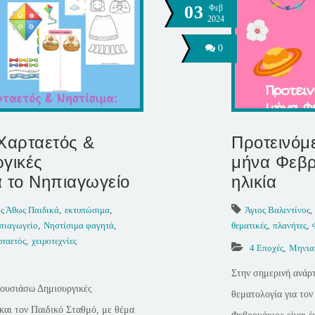
03
Φεβ
2024
0
Χαρταετός &
Προτεινόμε
ργικές
μήνα Φεβρ
α το Νηπιαγωγείο
ηλικία
ς Άθως Παιδικά
,
εκτυπώσιμα
,
Άγιος Βαλεντίνος
πιαγωγείο
,
Νηστίσιμα φαγητά
,
θεματικές
,
πλανήτες
,
ρταετός
,
χειροτεχνίες
4 Εποχές
,
Μηνιαί
Στην σημερινή ανάρ
ρουσιάσω Δημιουργικές
θεματολογία για τον
και τον Παιδικό Σταθμό, με θέμα