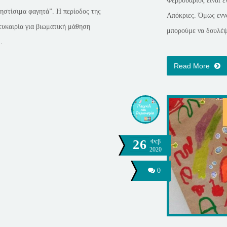
Φεβρουάριος είναι 
ηστίσιμα φαγητά”. Η περίοδος της
Απόκριες. Όμως ενν
ευκαιρία για βιωματική μάθηση
μπορούμε να δουλέψ
.
Read More
26
Φεβ
2020
0