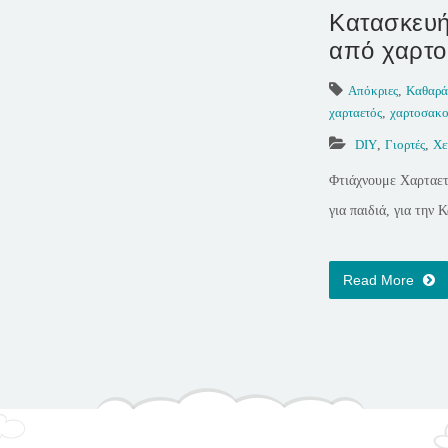
Κατασκευή
από χαρτ
Απόκριες
,
Καθαρά
χαρταετός
,
χαρτοσακ
DIY
,
Γιορτές
,
Χε
Φτιάχνουμε Χαρταετ
για παιδιά, για την 
Read More