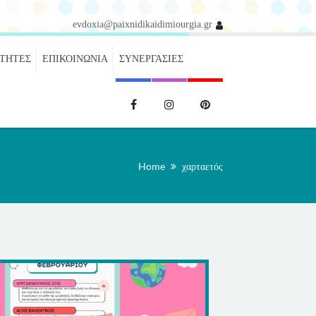
evdoxia@paixnidikaidimiourgia.gr
ΌΤΗΤΕΣ
ΕΠΙΚΟΙΝΩΝΊΑ
ΣΥΝΕΡΓΑΣΊΕΣ
Home
χαρταετός