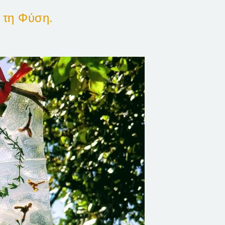
 τη Φύση.