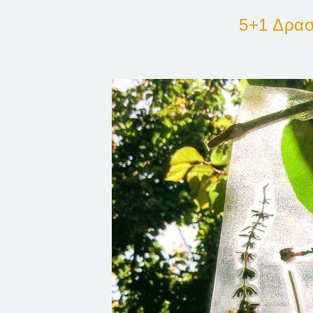
5+1 Δρασ