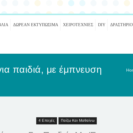
ΒΛΊΑ
ΔΩΡΕΆΝ ΕΚΤΥΠΏΣΙΜΑ
ΧΕΙΡΟΤΕΧΝΊΕΣ
DIY
ΔΡΑΣΤΗΡΙ
ια παιδιά, με έμπνευση
Ho
4 Εποχές
Παίζω Και Μαθαίνω