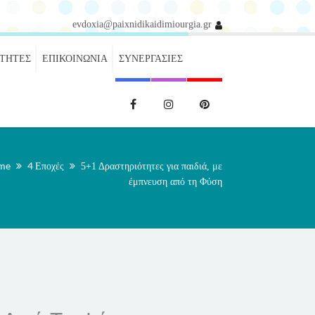
evdoxia@paixnidikaidimiourgia.gr
ΌΤΗΤΕΣ
ΕΠΙΚΟΙΝΩΝΊΑ
ΣΥΝΕΡΓΑΣΊΕΣ
me
4 Εποχές
5+1 Δραστηριότητες για παιδιά, με
έμπνευση από τη Φύση