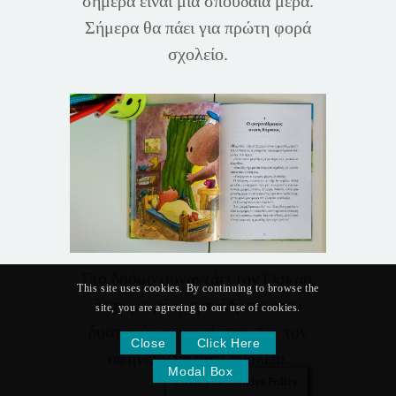
σήμερα είναι μια σπουδαία μέρα.
Σήμερα θα πάει για πρώτη φορά
σχολείο.
Στο δρόμο συναντάει τον Όσκαρ,
This site uses cookies. By continuing to browse the
έναν μικρό φαγανόδρακο που
site, you are agreeing to our use of cookies.
δυστυχώς οι γονείς του δεν τον
Close
Click Here
αφήνουν να πάει σχολείο.
Modal Box
Privacy & Cookies Policy