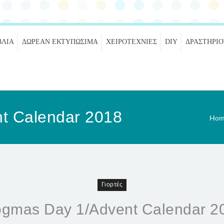
ΒΛΊΑ
ΔΩΡΕΆΝ ΕΚΤΥΠΏΣΙΜΑ
ΧΕΙΡΟΤΕΧΝΊΕΣ
DIY
ΔΡΑΣΤΗΡΙ
t Calendar 2018
Hom
Γιορτές
ogmas Day 1/Advent Calendar 2