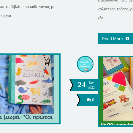
Ημερολόγιο “365 μέρ
ναι το βιβλίο που κάθε γονιός με
καλύτερος τρόπος γι
κό για...
νέα...
Read More
24
Ιαν
2022
0