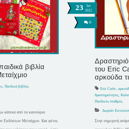
23
Ιαν
2022
0
Δραστηριό
παιδικά βιβλία
του Eric C
Μεταίχμιο
αρκούδα τι
ιο
,
Παιδικά βιβλία
,
Eric Carle
,
αρκού
δραστηριότητες
,
Καλε
Παιδικός σταθμός
Δωρεάν Εκτυπώσ
ξω κάποια από τα καινούρια
των Εκδόσεων Μεταίχμιο. Και φέτος
Στην σημερινή ανάρ