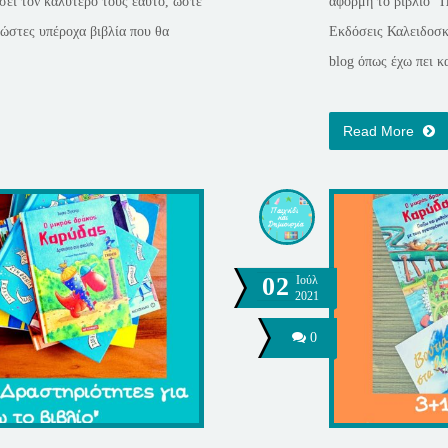
σει τον καλύτερο τους εαυτό, ώστε
αφορμή το βιβλίο “Π
ώστες υπέροχα βιβλία που θα
Εκδόσεις Καλειδοσκό
blog όπως έχω πει κ
Read More
02
Ιούλ
2021
0