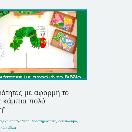
ιότητες με αφορμή το
α κάμπια πολύ
η”
ργική απασχόληση
,
δραστηριότητες
,
εκτυπώσιμα
,
ικά βιβλία