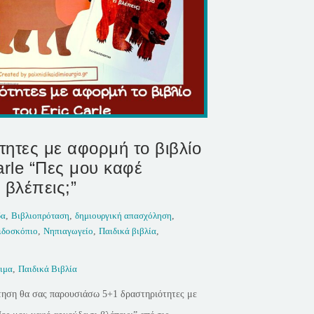
τητες με αφορμή το βιβλίο
arle “Πες μου καφέ
 βλέπεις;”
δα
,
Βιβλιοπρόταση
,
δημιουργική απασχόληση
,
ιδοσκόπιο
,
Νηπιαγωγείο
,
Παιδικά βιβλία
,
ιμα
,
Παιδικά Βιβλία
τηση θα σας παρουσιάσω 5+1 δραστηριότητες με