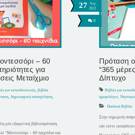
27
Αυγ
2022
0
οντεσσόρι – 60
Πρόταση ο
τηριότητες για
“365 μέρες
σεις Μεταίχμιο
Δίπτυχο
ία για εκπαιδευτικούς
,
βιβλία
Βιβλία για εκπαιδ
όταση
,
δημιουργική απασχόληση
,
ημερολόγιο
,
Νηπιαγω
Παιδικά Βιβλία
Στην σημερινή ανάρ
λη μία εξαιρετική βιβλιοπρόταση
εάν είστε εκπαιδευτ
λίο “Μοντεσσόρι – 60 παιχνίδια και