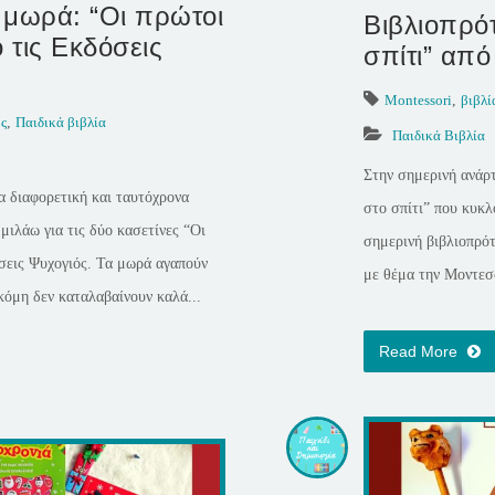
 μωρά: “Οι πρώτοι
Βιβλιοπρότ
 τις Εκδόσεις
σπίτι” από
Montessori
,
βιβλί
ς
,
Παιδικά βιβλία
Παιδικά Βιβλία
Στην σημερινή ανάρ
α διαφορετική και ταυτόχρονα
στο σπίτι” που κυκλ
μιλάω για τις δύο κασετίνες “Οι
σημερινή βιβλιοπρότ
σεις Ψυχογιός. Τα μωρά αγαπούν
με θέμα την Μοντεσσ
κόμη δεν καταλαβαίνουν καλά...
Read More