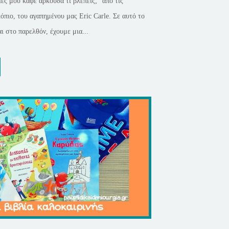
ες μου καφέ αρκούδα τι βλέπεις;” από τις
πιο, του αγαπημένου μας Eric Carle. Σε αυτό το
αι στο παρελθόν, έχουμε μια...