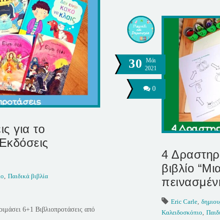
30
Μάι
2021
0
ς για το
 Εκδόσεις
4 Δραστηρ
βιβλίο “Μι
ιο
,
Παιδικά βιβλία
πεινασμέν
Eric Carle
,
δημιου
οιμάσει 6+1 Βιβλιοπροτάσεις από
Καλειδοσκόπιο
,
Παιδ