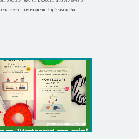
ες σχολείο” από τις Εκδόσεις Δίπτυχο είναι ο
α να μείνετε οργανωμένοι στη δουλειά σας. Η