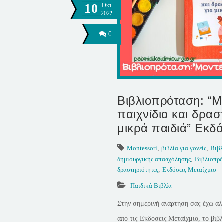
10
Οκτ
2022
0
Βιβλιοπρόταση: “Μ
παιχνίδια και δρασ
μικρά παιδιά” Εκδό
Montessori
,
βιβλία για γονείς
,
Βιβλ
δημιουργικής απασχόλησης
,
Βιβλιοπρ
δραστηριότητες
,
Εκδόσεις Μεταίχμιο
Παιδικά Βιβλία
Στην σημερινή ανάρτηση σας έχω άλ
από τις Εκδόσεις Μεταίχμιο, το βιβ