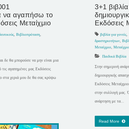
001
3+1 βιβλία
α να αγαπήσω το
δημιουργι
δόσεις Μεταίχμιο
Εκδόσεις 
δευτικούς
,
Βιβλιοπρόταση
,
βιβλία για γονείς
,
δραστηριοτήτων
,
Βιβ
Μεταίχμιο
,
Μεταίχμι
Παιδικά Βιβλία
αι δε θα μπορούσε να μην είναι μια
Στην σημερινή ανάρτ
ό τις αγαπημένες μας Εκδόσεις
δημιουργικής απασχό
ίο στα χεριά μου δε θα σας κρύψω
Εκδόσεις Μεταίχμιο,
στην συλλογή μας. 
ανάρτηση με τα...
Read More