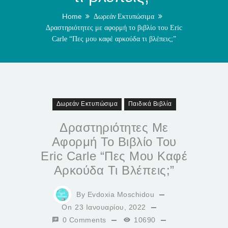
Home
Δωρεάν Εκτυπώσιμα
Δραστηριότητες με αφορμή το βιβλίο του Eric
Carle “Πες μου καφέ αρκούδα τι βλέπεις;”
Δωρεάν Εκτυπώσιμα
Παιδικά Βιβλία
Δραστηριότητες Με
Αφορμή Το Βιβλίο Του
Eric Carle “Πες Μου Καφέ
Αρκούδα Τι Βλέπεις;”
By
Evdoxia Moschidou
On
23 Ιανουαρίου, 2022
0 Comments
10690