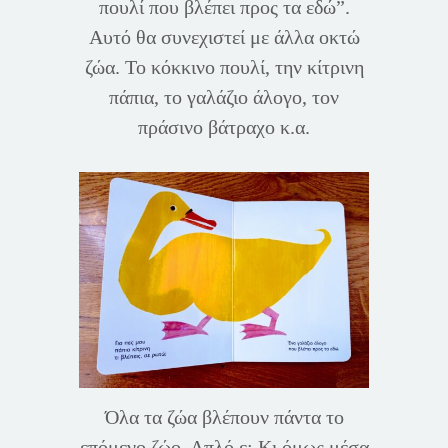
πουλί που βλέπει προς τα εδώ”.
Αυτό θα συνεχιστεί με άλλα οκτώ
ζώα. Το κόκκινο πουλί, την κίτρινη
πάπια, το γαλάζιο άλογο, τον
πράσινο βάτραχο κ.α.
Όλα τα ζώα βλέπουν πάντα το
επόμενο ζώο. Απλό ε; Κι όμως μέσα