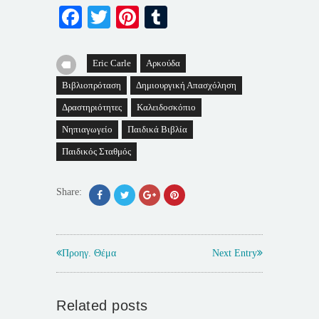
Facebook
Twitter
Pinterest
Tumblr
Eric Carle
Αρκούδα
Βιβλιοπρόταση
Δημιουργική Απασχόληση
Δραστηριότητες
Καλειδοσκόπιο
Νηπιαγωγείο
Παιδικά Βιβλία
Παιδικός Σταθμός
Share:
Προηγ. Θέμα
Next Entry
Related posts