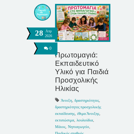
28
Απρ
2026
0
Πρωτομαγιά:
Εκπαιδευτικό
Υλικό για Παιδιά
Προσχολικής
Ηλικίας
Άνοιξη
,
δραστηριότητες
,
δραστηριότητες προσχολικής
εκπαίδευσης
,
έθιμα Άνοιξης
,
εκτυπώσιμα
,
λουλούδια
,
Μάιος
,
Νηπιαγωγείο
,
Παιδικός σταθμός
,