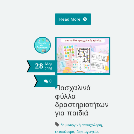
Read More
28
Μαρ
2026
0
Πασχαλινά
φύλλα
δραστηριοτήτων
για παιδιά
δημιουργική απασχόληση
,
εκτυπώσιμα
,
Νηπιαγωγείο
,