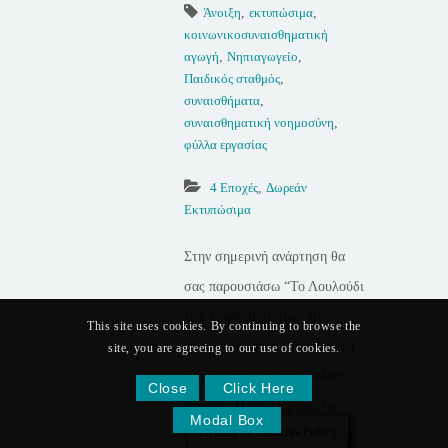
Άνοιξη
,
εκτυπώσιμα
,
κοινωνικοσυναισθηματική
αγωγή
,
Νηπιαγωγείο
,
Παιδικός σταθμός
,
συναισθήματα
,
συναισθηματική νοημοσύνη
,
φύλλα εργασίας
4 Εποχές
,
Δωρεάν
Εκτυπώσιμα
Στην σημερινή ανάρτηση θα
σας παρουσιάσω “Το Λουλούδι
των Συναισθημάτων” μια
This site uses cookies. By continuing to browse the
δωρεάν δραστηριότητα για το
site, you are agreeing to our use of cookies.
νηπιαγωγείο και τον παιδικό
Close
Click Here
σταθμό. Η καλλιέργεια της
Modal Box
Privacy & Cookies Policy
συναισθηματικής νοημοσύνης