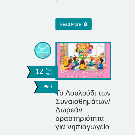
Read More
12
Μαρ
2026
0
Το Λουλούδι των
Συναισθημάτων/
Δωρεάν
δραστηριότητα
για νηπιαγωγείο