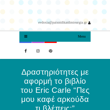
evdoxia@paixnidikaidimiourgia.gr
Menu
Δραστηριότητες με
αφορμή το βιβλίο
του Eric Carle “Πες
μου καφέ αρκούδα
τι βλέπεις;”