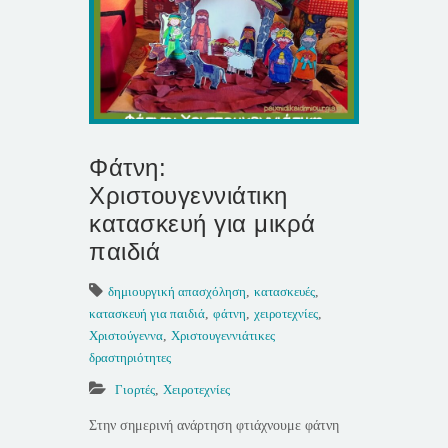
Φάτνη:
Χριστουγεννιάτικη
κατασκευή για μικρά
παιδιά
δημιουργική απασχόληση
,
κατασκευές
,
κατασκευή για παιδιά
,
φάτνη
,
χειροτεχνίες
,
Χριστούγεννα
,
Χριστουγεννιάτικες
δραστηριότητες
Γιορτές
,
Χειροτεχνίες
Στην σημερινή ανάρτηση φτιάχνουμε φάτνη