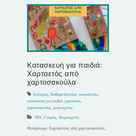
Κατασκευή για παιδιά:
Χαρταετός από
χαρτοσακούλα
Απόκριες
,
Καθαρά Δευτέρα
,
κατασκευές
,
κατασκευή για παιδιά
,
χαρταετός
,
χαρτοσακούλα
,
χειροτεχνίες
DIY
,
Γιορτές
,
Χειροτεχνίες
Φτιάχνουμε Χαρταετούς από χαρτοσακούλες,