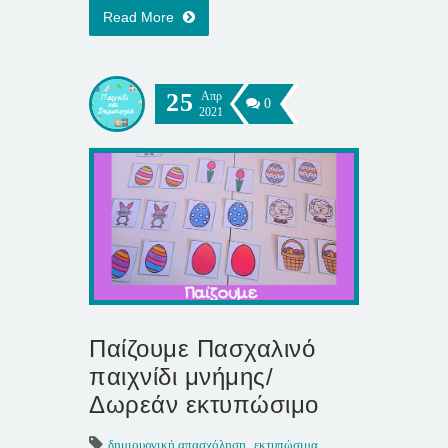
Read More
25
Απρ
0
2021
Παίζουμε Πασχαλινό
παιχνίδι μνήμης/
Δωρεάν εκτυπώσιμο
δημιουργική απασχόληση
,
εκτυπώσιμα
,