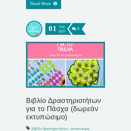
Read More
01
Απρ
8
2020
Βιβλίο Δραστηριοτήτων
για το Πάσχα (δωρεάν
εκτυπώσιμο)
βιβλίο δραστηριοτήτων
,
εκτυπώσιμα
,