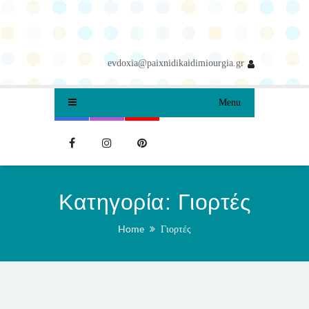
evdoxia@paixnidikaidimiourgia.gr
Menu
Κατηγορία:
Γιορτές
Home
Γιορτές