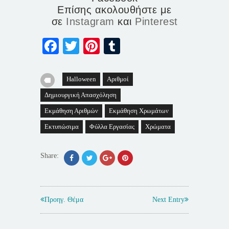
Επίσης ακολουθήστε με
σε
Instagram
και
Pinterest
Facebook
Twitter
Pinterest
Tumblr
Halloween
Αριθμοί
Δημιουργική Απασχόληση
Εκμάθηση Αριθμών
Εκμάθηση Χρωμάτων
Εκτυπώσιμα
Φύλλα Εργασίας
Χρώματα
Share:
Προηγ. Θέμα
Next Entry