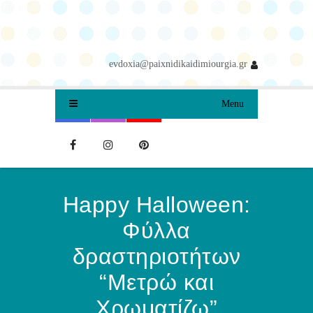
evdoxia@paixnidikaidimiourgia.gr
Menu
Happy Halloween:
Φύλλα
δραστηριοτήτων
“Μετρώ και
Χρωματίζω”