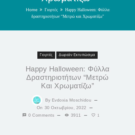
Home
Γιορτές
Happy Halloween: Φύλλα
δραστηριοτήτων “Μετρώ και Χρωματίζω”
Γιορτές
Δωρεάν Εκτυπώσιμα
Happy Halloween: Φύλλα
Δραστηριοτήτων “Μετρώ
Και Χρωματίζω”
By
Evdoxia Moschidou
On
30 Οκτωβρίου, 2022
0 Comments
3911
1