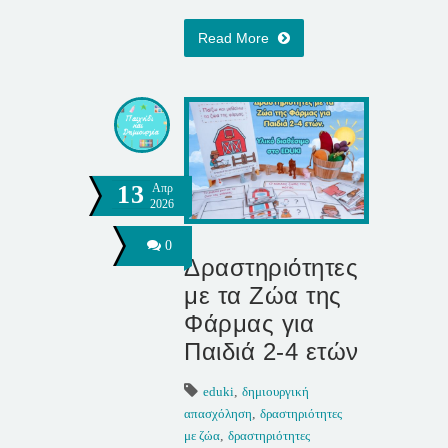
Read More
13
Απρ
2026
0
Δραστηριότητες
με τα Ζώα της
Φάρμας για
Παιδιά 2-4 ετών
eduki
,
δημιουργική
απασχόληση
,
δραστηριότητες
με ζώα
,
δραστηριότητες