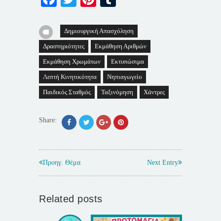
Δημιουργική Απασχόληση
Δραστηριότητες
Εκμάθηση Αριθμών
Εκμάθηση Χρωμάτων
Εκτυπώσιμα
Λεπτή Κινητικότητα
Νηπιαγωγείο
Παιδικός Σταθμός
Ταξινόμηση
Χάντρες
Share:
Προηγ. Θέμα
Next Entry
Related posts