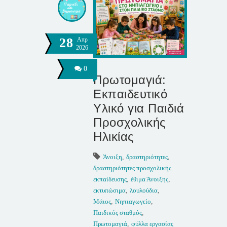
28
Απρ
2026
0
Πρωτομαγιά:
Εκπαιδευτικό
Υλικό για Παιδιά
Προσχολικής
Ηλικίας
Άνοιξη
,
δραστηριότητες
,
δραστηριότητες προσχολικής
εκπαίδευσης
,
έθιμα Άνοιξης
,
εκτυπώσιμα
,
λουλούδια
,
Μάιος
,
Νηπιαγωγείο
,
Παιδικός σταθμός
,
Πρωτομαγιά
,
φύλλα εργασίας