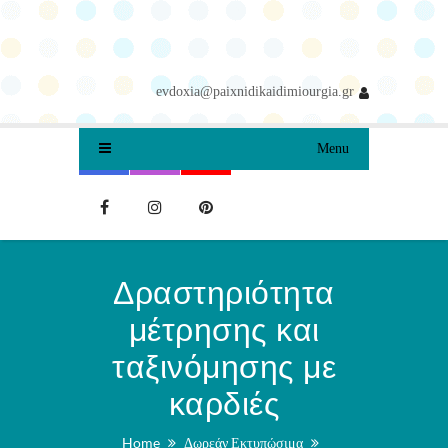
evdoxia@paixnidikaidimiourgia.gr
Menu
Δραστηριότητα
μέτρησης και
ταξινόμησης με
καρδιές
Home
Δωρεάν Εκτυπώσιμα