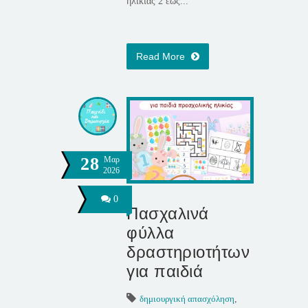
ηλικίας 2 έως...
Read More
28
Μαρ
2026
0
Πασχαλινά
φύλλα
δραστηριοτήτων
για παιδιά
δημιουργική απασχόληση
,