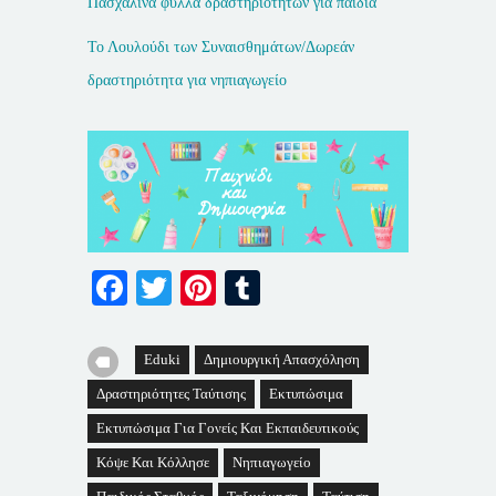
Πασχαλινά φύλλα δραστηριοτήτων για παιδιά
Το Λουλούδι των Συναισθημάτων/Δωρεάν
δραστηριότητα για νηπιαγωγείο
Facebook
Twitter
Pinterest
Tumblr
Eduki
Δημιουργική Απασχόληση
Δραστηριότητες Ταύτισης
Εκτυπώσιμα
Εκτυπώσιμα Για Γονείς Και Εκπαιδευτικούς
Κόψε Και Κόλλησε
Νηπιαγωγείο