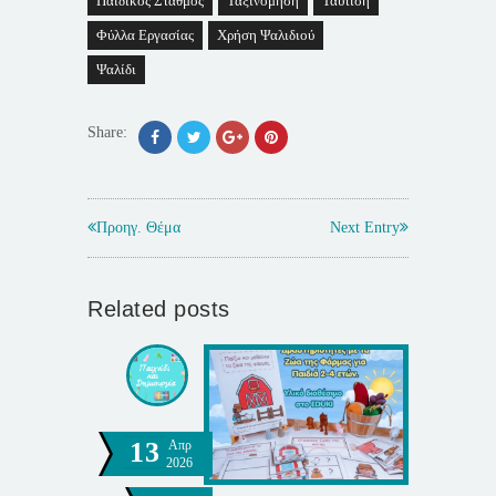
Παιδικός Σταθμός
Ταξινόμηση
Ταύτιση
Φύλλα Εργασίας
Χρήση Ψαλιδιού
Ψαλίδι
Share:
Προηγ. Θέμα
Next Entry
Related posts
13
Απρ
2026