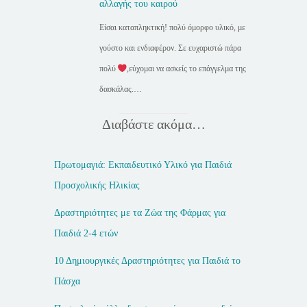
αλλαγής του καιρού
Είσαι καταπληκτική! πολύ όμορφο υλικό, με
γούστο και ενδιαφέρον. Σε ευχαριστώ πάρα
πολύ
,εύχομαι να ασκείς το επάγγελμα της
δασκάλας.…
Διαβάστε ακόμα…
Πρωτομαγιά: Εκπαιδευτικό Υλικό για Παιδιά
Προσχολικής Ηλικίας
Δραστηριότητες με τα Ζώα της Φάρμας για
Παιδιά 2-4 ετών
10 Δημιουργικές Δραστηριότητες για Παιδιά το
Πάσχα