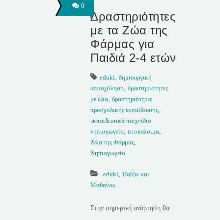
0
Δραστηριότητες
με τα Ζώα της
Φάρμας για
Παιδιά 2-4 ετών
eduki
,
δημιουργική
απασχόληση
,
δραστηριότητες
με ζώα
,
δραστηριότητες
προσχολικής εκπαίδευσης
,
εκπαιδευτικά παιχνίδια
νηπιαγωγείο
,
εκτυπώσιμα
,
Ζώα της Φάρμας
,
Νηπιαγωγείο
eduki
,
Παίζω και
Μαθαίνω
Στην σημερινή ανάρτηση θα