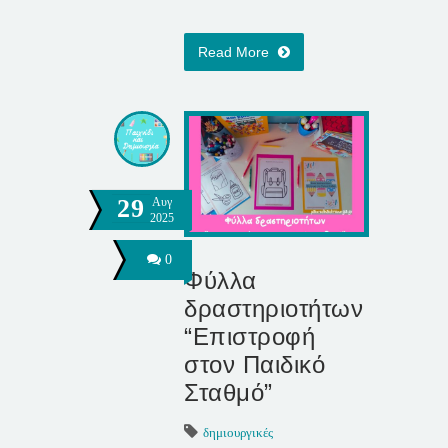
Read More
29
Αυγ
2025
0
Φύλλα
δραστηριοτήτων
“Επιστροφή
στον Παιδικό
Σταθμό”
δημιουργικές