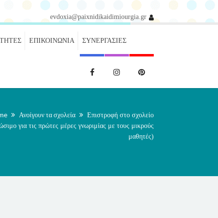
evdoxia@paixnidikaidimiourgia.gr
ΌΤΗΤΕΣ
ΕΠΙΚΟΙΝΩΝΊΑ
ΣΥΝΕΡΓΑΣΊΕΣ
me
Ανοίγουν τα σχολεία
Επιστροφή στο σχολείο
ώσιμο για τις πρώτες μέρες γνωριμίας με τους μικρούς
μαθητές)