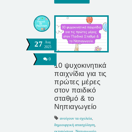
27
Αυγ
2025
0
10 ψυχοκινητικά
παιχνίδια για τις
πρώτες μέρες
στον παιδικό
σταθμό & το
Νηπιαγωγείο
ανοίγουν τα σχολεία
,
δημιουργική απασχόληση
,
εκτυπώσιμα
,
Νηπιαγωγείο
,