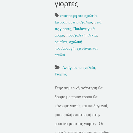
γιορτές
επιστροφή στο σχολείο
,
Ιανουάριος στο σχολείο
,
μετά
τις γιορτές
,
Παιδαγωγικά
άρθρα
,
προσχολική ηλικία
,
ρουτίνα
,
σχολική
προσαρμογή
,
χειμώνας και
παιδιά
Ανοίγουν τα σχολεία
,
Γιορτές
Στην σημερινή ανάρτηση θα
δούμε με ποιον τρόπο θα
κάνουμε γονείς και παιδαγωγοί,
μια ομαλή επιστροφή στην
ρουτίνα μετα τις γιορτές. Οι
γιορτές αποτελούν για τα παιδιά