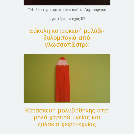
*Η ιδέα της κάρτας είναι από το Δημιουργικό
εργαστήρι, τεύχος 83.
Εύκολη κατασκευή μολύβι-
ξυλομπογιά από
γλωσσοπίεστρα
Κατασκευή μολυβοθήκης από
ρολό χαρτιού υγείας και
ξυλάκια χειροτεχνίας