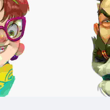
Bliss
Enjoy
Music Hour