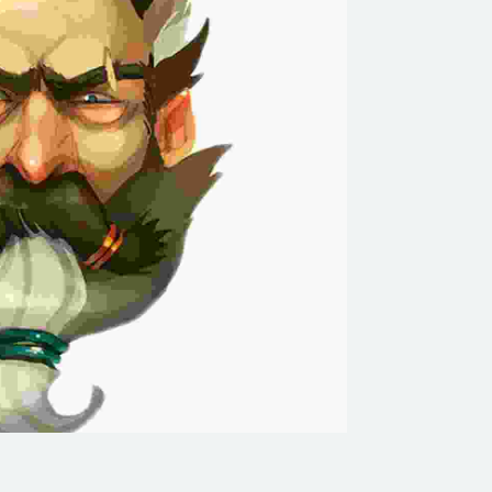
Blow
Enjoy
Play Time