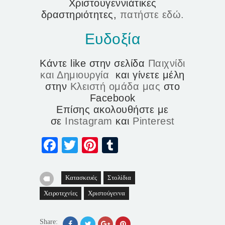
Χριστουγεννιάτικες
δραστηριότητες,
πατήστε εδώ.
Ευδοξία
Κάντε like στην σελίδα
Παιχνίδι
και Δημιουργία
και γίνετε μέλη
στην
Κλειστή ομάδα μας
στο
Facebook
Επίσης ακολουθήστε με
σε
Instagram
και
Pinterest
Facebook
Twitter
Pinterest
Tumblr
Κατασκευές
Στολίδια
Χειροτεχνίες
Χριστούγεννα
Share: