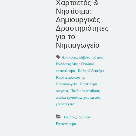
Χαρταετός &
Νηστίσιμα:
Δημιουργικές
Δραστηριότητες
για το
Νηπιαγωγείο
Απόκριες
,
Βιβλιοπρόταση
,
Εκδόσεις Άθως Παιδικά
,
εκτυπώσιμα
,
Καθαρά Δευτέρα
,
Κυρά Σαρακοστή
,
Νηπιαγωγείο
,
Νηστίσιμα
φαγητά
,
Παιδικός σταθμός
,
φύλλα εργασίας
,
χαρταετός
,
χειροτεχνίες
Γιορτές
,
Δωρεάν
Εκτυπώσιμα