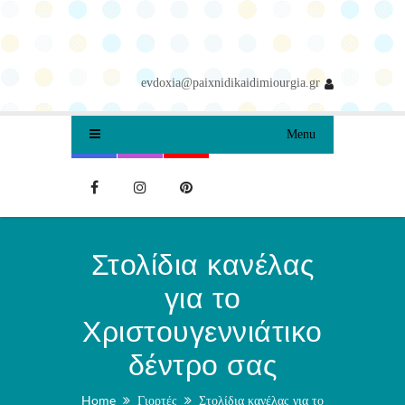
evdoxia@paixnidikaidimiourgia.gr
Menu
Στολίδια κανέλας
για το
Χριστουγεννιάτικο
δέντρο σας
Home
Γιορτές
Στολίδια κανέλας για το