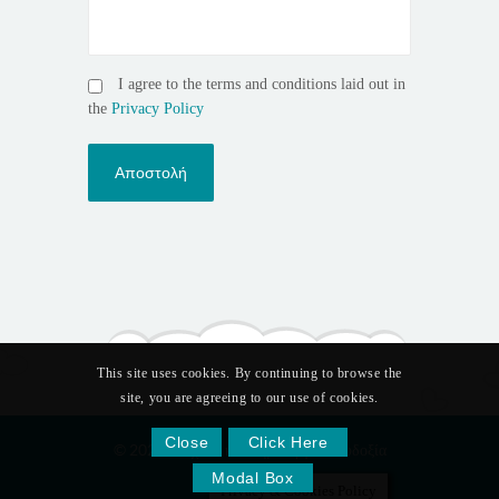
I agree to the terms and conditions laid out in
the
Privacy Policy
This site uses cookies. By continuing to browse the
site, you are agreeing to our use of cookies.
Close
Click Here
© 2026 Παιχνίδι και Δημιουργία - Ευδοξία
Μοσχίδου.
Modal Box
Privacy & Cookies Policy