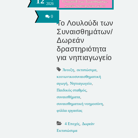
12
2026
0
Το Λουλούδι των
Συναισθημάτων/
Δωρεάν
δραστηριότητα
για νηπιαγωγείο
Άνοιξη
,
εκτυπώσιμα
,
κοινωνικοσυναισθηματική
αγωγή
,
Νηπιαγωγείο
,
Παιδικός σταθμός
,
συναισθήματα
,
συναισθηματική νοημοσύνη
,
φύλλα εργασίας
4 Εποχές
,
Δωρεάν
Εκτυπώσιμα