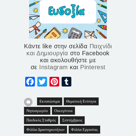
Κάντε like στην σελίδα
Παιχνίδι
και Δημιουργία
στο Facebook
και ακολουθήστε με
σε
Instagram
και
Pinterest
Facebook
Twitter
Pinterest
Tumblr
Εκτυπώσιμα
Θεματική Ενότητα
Νηπιαγωγείο
Οικογένεια
Παιδικός Σταθμός
Σεπτέμβριος
Φύλλα Δραστηριοτήτων
Φύλλα Εργασίας