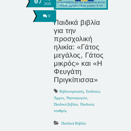
07
2026
0
Παιδικά βιβλία
για την
προσχολική
ηλικία: «Γάτος
μεγάλος, Γάτος
μικρός» και «Η
Φευγάτη
Πριγκίπισσα»
Βιβλιοπρόταση
,
Εκδόσεις
Άμμος
,
Νηπιαγωγείο
,
Παιδικά βιβλία
,
Παιδικός
σταθμός
Παιδικά Βιβλία