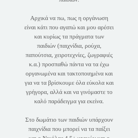
Αρχικά να πω, πως η οργάνωση
είναι κάτι που αγαπώ και μου αρέσει
και κυρίως τα πράγματα των
παιδιών (παιχνίδια, ρούχα,
παπούτσια, χειροτεχνίες, ζωγραφιές
κ.α.) προσπαθώ πάντα να τα έχω
οργανωμένα και τακτοποιημένα και
για να τα βρίσκουμε όλα εύκολα και
γρήγορα, αλλά και να γινόμαστε το
καλό παράδειγμα για εκείνα.
Στο δωμάτιο των παιδιών υπάρχουν
παιχνίδια που μπορεί να τα παίξει