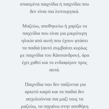
σπασμένα παιχνίδια ή παιχνίδια που
δεν είναι πια λειτουργικά.
Μαζεύω, αποθηκεύω ή χαρίζω τα
παιχνίδια που είναι για μικρότερη
ηλικία από αυτή που έχουν φτάσει
τα παιδιά (αυτό συμβαίνει κυρίως
με παιχνίδια του Κάσσανδρου), άρα
έχει χαθεί και το ενδιαφέρον προς
αυτά.
Παιχνίδια που δεν παίζονται για
αρκετό καιρό και τα παιδιά δεν
ασχολούνται πια μαζί τους τα
μαζεύω, τα πηγαίνω στην αποθήκη