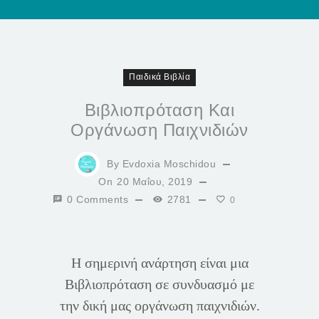
Παιδικά Βιβλία
Βιβλιοπρόταση Και
Οργάνωση Παιχνιδιών
By
Evdoxia Moschidou
On
20 Μαΐου, 2019
0 Comments
2781
0
Η σημερινή ανάρτηση είναι μια
Βιβλιοπρόταση σε συνδυασμό με
την δική μας οργάνωση παιχνιδιών.