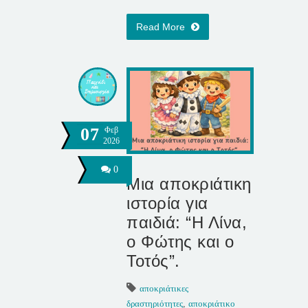
Read More
07
Φεβ
2026
0
Μια αποκριάτικη
ιστορία για
παιδιά: “Η Λίνα,
ο Φώτης και ο
Τοτός”.
αποκριάτικες
δραστηριότητες
,
αποκριάτικο