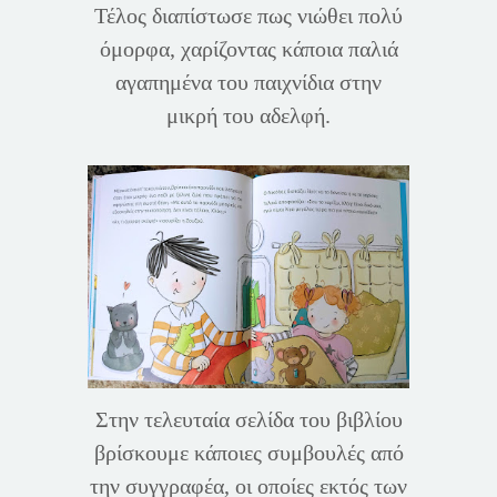
Τέλος διαπίστωσε πως νιώθει πολύ
όμορφα, χαρίζοντας κάποια παλιά
αγαπημένα του παιχνίδια στην
μικρή του αδελφή.
Στην τελευταία σελίδα του βιβλίου
βρίσκουμε κάποιες συμβουλές από
την συγγραφέα, οι οποίες εκτός των