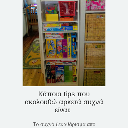
Κάποια tips που
ακολουθώ αρκετά συχνά
είναι:
Το συχνό ξεκαθάρισμα από