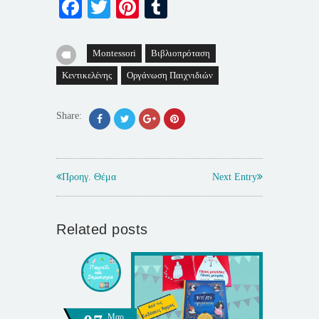
Facebook
Twitter
Pinterest
Tumblr
Montessori
Βιβλιοπρόταση
Κεντικελένης
Οργάνωση Παιχνιδιών
Share:
Προηγ. Θέμα
Next Entry
Related posts
Μαρ