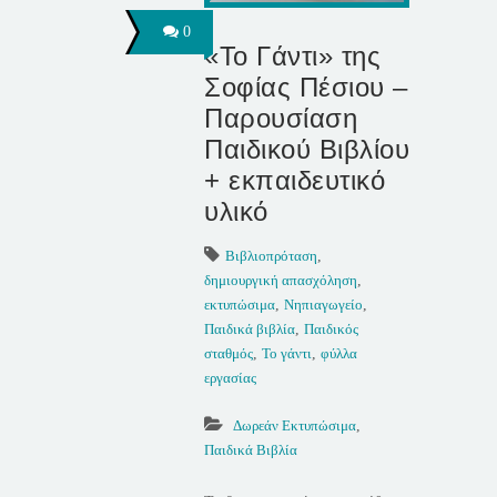
0
«Το Γάντι» της
Σοφίας Πέσιου –
Παρουσίαση
Παιδικού Βιβλίου
+ εκπαιδευτικό
υλικό
Βιβλιοπρόταση
,
δημιουργική απασχόληση
,
εκτυπώσιμα
,
Νηπιαγωγείο
,
Παιδικά βιβλία
,
Παιδικός
σταθμός
,
Το γάντι
,
φύλλα
εργασίας
Δωρεάν Εκτυπώσιμα
,
Παιδικά Βιβλία