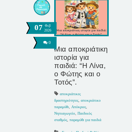
07
Φεβ
2026
0
Μια αποκριάτικη
ιστορία για
παιδιά: “Η Λίνα,
ο Φώτης και ο
Τοτός”.
αποκριάτικες
δραστηριότητες
,
αποκριάτικο
παραμύθι
,
Απόκριες
,
Νηπιαγωγείο
,
Παιδικός
σταθμός
,
παραμύθι για παιδιά