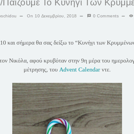
/Παίζουμε Το Κυνήγι Των Κρυμ
oschidou
On
10 Δεκεμβρίου, 2018
0 Comments
10 και σήμερα θα σας δείξω το “Κυνήγι των Κρυμμένω
ε τον Νικόλα, αφού κρυβόταν στην 9η μέρα του ημερολογ
μέτρησης, του
Advent Calendar
ντε.