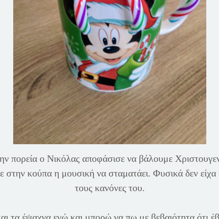
ην πορεία ο Νικόλας αποφάσισε να βάλουμε Χριστουγε
ζε στην κούπα η μουσική να σταματάει. Φυσικά δεν είχ
τους κανόνες του.
και τα έψαχνα εγώ και μπορώ να πω με βεβαιότητα ότι 