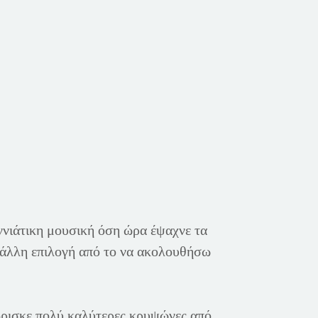
ννιάτικη μουσική όση ώρα έψαχνε τα
α άλλη επιλογή από το να ακολουθήσω
έβρισκε πολύ καλύτερες κρυψώνες από